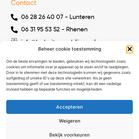
Contact
06 28 26 40 07 - Lunteren
06 31 95 53 52 - Rhenen
info@bgbuitenverblijven.nl
Beheer cookie toestemming
Westelijke Parallelweg 9, 6741 ZM
Om de beste ervaringen te bieden, gebruiken wij technologieën zoals
Lunteren
cookies om informatie over je apparaat op te slaan en/of te raadplegen.
Door in te stemmen met deze technologieën kunnen wij gegevens zoals
surfgedrag of unieke ID's op deze site verwerken. Als je geen
Volg ons
toestemming geeft of uw toestemming intrekt, kan dit een nadelige
invloed hebben op bepaalde functies en mogelijkheden.
Facebook
Accepteren
Instagram
Weigeren
Bekijk voorkeuren
Algemene voorwaarden
|
Privacybeleid
|
Cookies