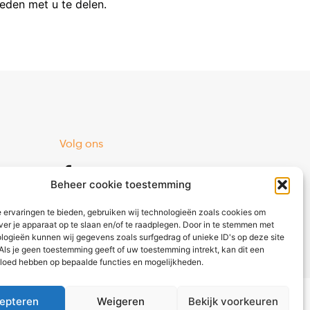
eden met u te delen.
Volg ons
Facebook
Beheer cookie toestemming
Instagram
 ervaringen te bieden, gebruiken wij technologieën zoals cookies om
ver je apparaat op te slaan en/of te raadplegen. Door in te stemmen met
logieën kunnen wij gegevens zoals surfgedrag of unieke ID's op deze site
Als je geen toestemming geeft of uw toestemming intrekt, kan dit een
vloed hebben op bepaalde functies en mogelijkheden.
waarden
|
Privacybeleid
|
Cookies
epteren
Weigeren
Bekijk voorkeuren