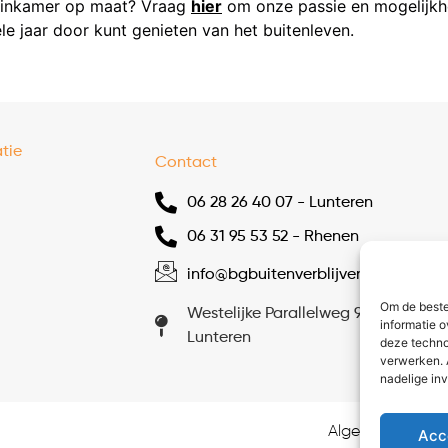
tuinkamer op maat? Vraag
hier
om onze passie en mogelijkh
le jaar door kunt genieten van het buitenleven.
tie
Contact
06 28 26 40 07 - Lunteren
06 31 95 53 52 - Rhenen
info@bgbuitenverblijven.nl
Om de beste
Westelijke Parallelweg 9, 6741 ZM
informatie o
Lunteren
deze techno
verwerken. 
nadelige in
Algemene voor
Acc