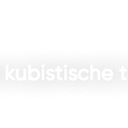
nverblijven
Werkwijze
Over ons
Contact
kubistische 