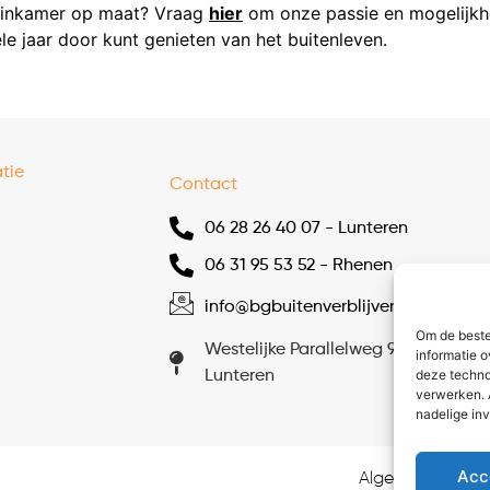
tuinkamer op maat? Vraag
hier
om onze passie en mogelijkh
le jaar door kunt genieten van het buitenleven.
tie
Contact
06 28 26 40 07 - Lunteren
06 31 95 53 52 - Rhenen
info@bgbuitenverblijven.nl
Om de beste
Westelijke Parallelweg 9, 6741 ZM
informatie o
deze techno
Lunteren
verwerken. 
nadelige in
Acc
Algemene voor