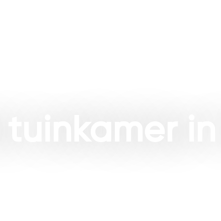
nverblijven
Werkwijze
Over ons
Contact
tuinkamer in