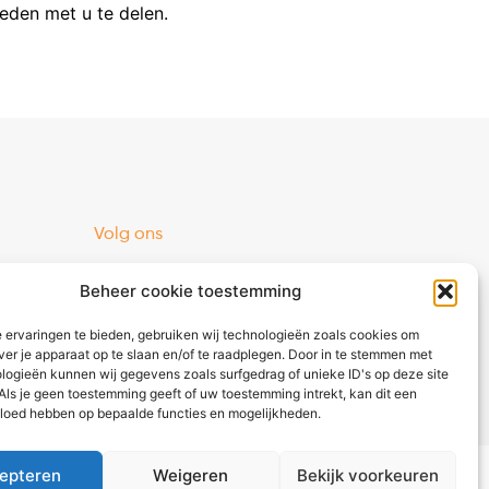
eden met u te delen.
Volg ons
Facebook
Beheer cookie toestemming
Instagram
 ervaringen te bieden, gebruiken wij technologieën zoals cookies om
ver je apparaat op te slaan en/of te raadplegen. Door in te stemmen met
logieën kunnen wij gegevens zoals surfgedrag of unieke ID's op deze site
Als je geen toestemming geeft of uw toestemming intrekt, kan dit een
vloed hebben op bepaalde functies en mogelijkheden.
epteren
Weigeren
Bekijk voorkeuren
waarden
|
Privacybeleid
|
Cookies